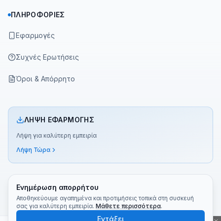
ΠΛΗΡΟΦΟΡΊΕΣ
Εφαρμογές
Συχνές Ερωτήσεις
Όροι & Απόρρητο
ΛΉΨΗ ΕΦΑΡΜΟΓΉΣ
Λήψη για καλύτερη εμπειρία
Λήψη Τώρα
Ενημέρωση απορρήτου
Αποθηκεύουμε αγαπημένα και προτιμήσεις τοπικά στη συσκευή
σας για καλύτερη εμπειρία.
Μάθετε περισσότερα
.
©
2026
Greek TV App
Made with ❤️ για όλους τους Έλληνες του κόσμου!
Εντάξει