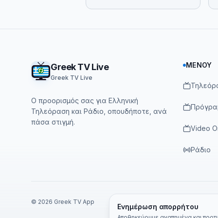
Footer
ΜΕΝΟΎ
Greek TV Live
Greek TV Live
Τηλεόρ
Ο προορισμός σας για Ελληνική
Πρόγρα
Τηλεόραση και Ράδιο, οπουδήποτε, ανά
πάσα στιγμή.
Video 
Ράδιο
©
2026
Greek TV App
Ενημέρωση απορρήτου
Αποθηκεύουμε αγαπημένα και προτιμ