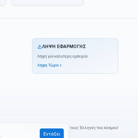
ΛΉΨΗ ΕΦΑΡΜΟΓΉΣ
Λήψη για καλύτερη εμπειρία
Λήψη Τώρα
Made with ❤️ για όλους τους Έλληνες του κόσμου!
Εντάξει
α
.