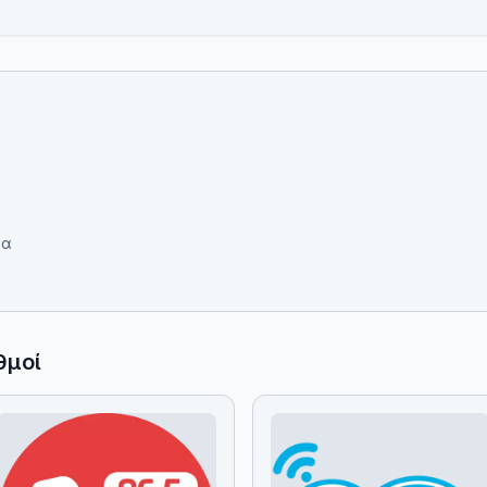
δα
θμοί