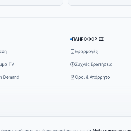
ΠΛΗΡΟΦΟΡΊΕΣ
αση
Εφαρμογές
μμα TV
Συχνές Ερωτήσεις
On Demand
Όροι & Απόρρητο
ήσεις τοπικά στη συσκευή σας για καλύτερη εμπειρία.
Μάθετε περισσότερ