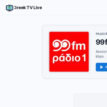
Greek TV Live
ΡΑΔΙΟ
99f
Ακούστ
kbps.