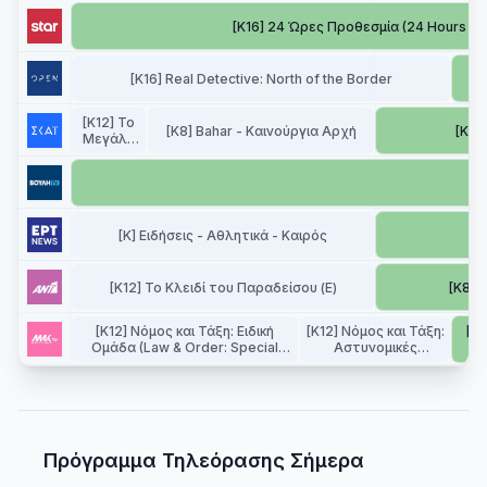
[K16] 24 Ώρες Προθεσμία (24 Hours to 
[K16] Real Detective: North of the Border
[K12] Το
[K8] Bahar - Καινούργια Αρχή
[K] H
Μεγάλο
Σορτάρισμα
(The Big
Short)
[K] Ειδήσεις - Αθλητικά - Καιρός
[K12] Το Κλειδί του Παραδείσου (Ε)
[K8] Ο
[K12] Νόμος και Τάξη: Ειδική
[K12] Νόμος και Τάξη:
[K1
Ομάδα (Law & Order: Special
Αστυνομικές
Victims Unit) - 1ος Κύκλος (Ε)
Ιστορίες (Law &
Order: Criminal Intent)
- 4ος Κύκλος (Ε)
Πρόγραμμα Τηλεόρασης Σήμερα