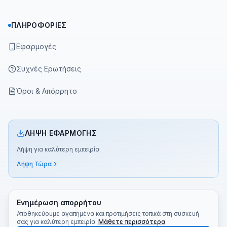
ΠΛΗΡΟΦΟΡΊΕΣ
Εφαρμογές
Συχνές Ερωτήσεις
Όροι & Απόρρητο
ΛΉΨΗ ΕΦΑΡΜΟΓΉΣ
Λήψη για καλύτερη εμπειρία
Λήψη Τώρα
Ενημέρωση απορρήτου
Αποθηκεύουμε αγαπημένα και προτιμήσεις τοπικά στη συσκευή
σας για καλύτερη εμπειρία.
Μάθετε περισσότερα
.
©
2026
Greek TV App