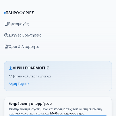
ΠΛΗΡΟΦΟΡΊΕΣ
Εφαρμογές
Συχνές Ερωτήσεις
Όροι & Απόρρητο
ΛΉΨΗ ΕΦΑΡΜΟΓΉΣ
Λήψη για καλύτερη εμπειρία
Λήψη Τώρα
Ενημέρωση απορρήτου
Αποθηκεύουμε αγαπημένα και προτιμήσεις τοπικά στη συσκευή
σας για καλύτερη εμπειρία.
Μάθετε περισσότερα
.
©
2026
Greek TV App