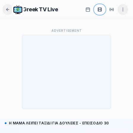
Greek TV Live
Το παρόν οπτικοακουστικό υλικό αποτελεί αποκλειστική πνευματική
ADVERTISEMENT
ιδιοκτησία του τηλεοπτικού σταθμού
Star
και των αντίστοιχων
εταιρειών παραγωγής. To greektv.live δεν φιλοξενεί, δεν αποθηκεύει και
δεν επεξεργάζεται το περιεχόμενο. ​Η ροή μεταδίδεται απευθείας από τους
επίσημους διακομιστές του παρόχου. Όλα τα δικαιώματα ανήκουν στους
νόμιμους δικαιούχους.
Το κατάλαβα
Η ΜΑΜΑ ΛΕΙΠΕΙ ΤΑΞΙΔΙ ΓΙΑ ΔΟΥΛΕΙΕΣ - ΕΠΕΙΣΌΔΙΟ 30