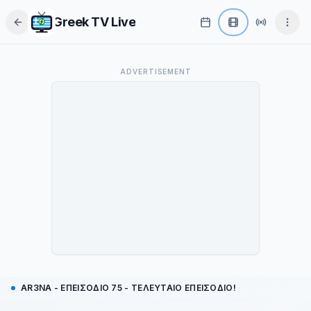
Greek TV Live
Το παρόν οπτικοακουστικό υλικό αποτελεί αποκλειστική πνευματική
ADVERTISEMENT
ιδιοκτησία του τηλεοπτικού σταθμού
Star
και των αντίστοιχων
εταιρειών παραγωγής. To greektv.live δεν φιλοξενεί, δεν αποθηκεύει και
δεν επεξεργάζεται το περιεχόμενο. ​Η ροή μεταδίδεται απευθείας από τους
επίσημους διακομιστές του παρόχου. Όλα τα δικαιώματα ανήκουν στους
νόμιμους δικαιούχους.
Το κατάλαβα
AR3NA - ΕΠΕΙΣΌΔΙΟ 75 - ΤΕΛΕΥΤΑΊΟ ΕΠΕΙΣΌΔΙΟ!