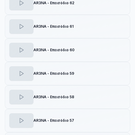
είναι μέτοχος σε ένα καινούργιο αλλά και συγχρόνως
AR3NA - Επεισόδιο 62
κλασσικό, οπτικό θέαμα.
Ο Δημήτρης Αρβανίτης δήλωσε για τη νέα του δημιουργία:
AR3NA - Επεισόδιο 61
«Επιστρέφω στο Star με μία φιλόδοξη παραγωγή, που
σκοπό έχει να προσεγγίσει το κοινό, που έχει αρχίσει
ξανά να δείχνει την προτίμησή του στην ελληνική
μυθοπλασία. Πρόκειται για μία νεανική, οικογενειακή
AR3NA - Επεισόδιο 60
σειρά με μεγάλες ίντριγκες, έρωτες, πάθη και
ανταγωνισμό στο πεδίο της μουσικής. Το καστ
αποτελείται από καταξιωμένους ηθοποιούς επιπέδου,
AR3NA - Επεισόδιο 59
μερικοί από αυτούς μάλιστα εμφανίζονται για πρώτη
φορά σε καθημερινή σειρά, αναγνωρίζοντας την
προσεκτική δουλειά, που έχει γίνει σε αυτή την
παραγωγή».
AR3NA - Επεισόδιο 58
Στον ρόλο της Jane η Τάνια Τρύπη.
AR3NA - Επεισόδιο 57