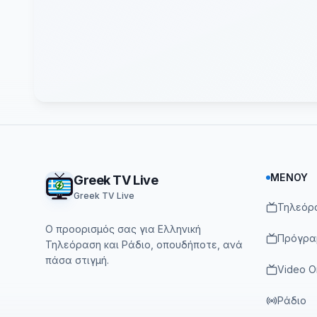
Footer
ΜΕΝΟΎ
Greek TV Live
Greek TV Live
Τηλεόρ
Ο προορισμός σας για Ελληνική
Πρόγρα
Τηλεόραση και Ράδιο, οπουδήποτε, ανά
πάσα στιγμή.
Video 
Ράδιο