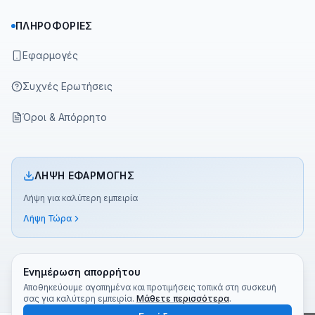
ΠΛΗΡΟΦΟΡΊΕΣ
Εφαρμογές
Συχνές Ερωτήσεις
Όροι & Απόρρητο
ΛΉΨΗ ΕΦΑΡΜΟΓΉΣ
Λήψη για καλύτερη εμπειρία
Λήψη Τώρα
Ενημέρωση απορρήτου
Αποθηκεύουμε αγαπημένα και προτιμήσεις τοπικά στη συσκευή
σας για καλύτερη εμπειρία.
Μάθετε περισσότερα
.
©
2026
Greek TV App
Made with ❤️ για όλους τους Έλληνες του κόσμου!