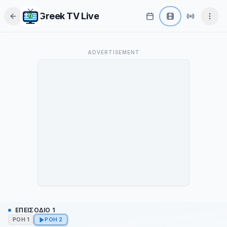
Greek TV Live
Το παρόν οπτικοακουστικό υλικό αποτελεί αποκλειστική πνευματική
ADVERTISEMENT
ιδιοκτησία του τηλεοπτικού σταθμού
Mega
και των αντίστοιχων
εταιρειών παραγωγής. To greektv.live δεν φιλοξενεί, δεν αποθηκεύει και
δεν επεξεργάζεται το περιεχόμενο. ​Η ροή μεταδίδεται απευθείας από τους
επίσημους διακομιστές του παρόχου. Όλα τα δικαιώματα ανήκουν στους
νόμιμους δικαιούχους.
Το κατάλαβα
ΕΠΕΙΣΌΔΙΟ 1
ΡΟΉ 1
ΡΟΉ 2