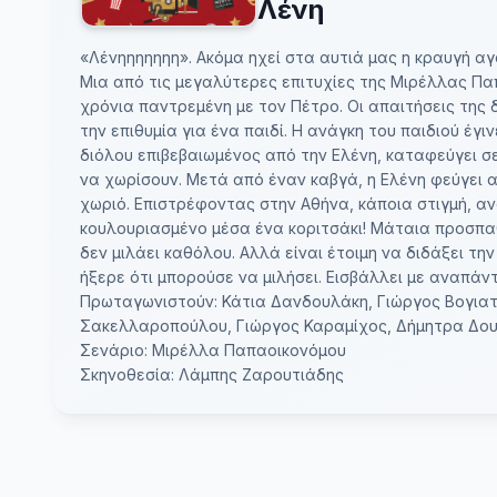
Λένη
«Λένηηηηηηη». Ακόμα ηχεί στα αυτιά μας η κραυγή α
Μια από τις μεγαλύτερες επιτυχίες της Μιρέλλας Παπ
χρόνια παντρεμένη με τον Πέτρο. Οι απαιτήσεις της 
την επιθυμία για ένα παιδί. Η ανάγκη του παιδιού έ
διόλου επιβεβαιωμένος από την Ελένη, καταφεύγει σε
να χωρίσουν. Μετά από έναν καβγά, η Ελένη φεύγει α
χωριό. Επιστρέφοντας στην Αθήνα, κάποια στιγμή, αν
κουλουριασμένο μέσα ένα κοριτσάκι! Μάταια προσπαθεί
δεν μιλάει καθόλου. Αλλά είναι έτοιμη να διδάξει την
ήξερε ότι μπορούσε να μιλήσει. Εισβάλλει με αναπά
Πρωταγωνιστούν: Κάτια Δανδουλάκη, Γιώργος Βογια
Σακελλαροπούλου, Γιώργος Καραμίχος, Δήμητρα Δο
Σενάριο: Μιρέλλα Παπαοικονόμου
Σκηνοθεσία: Λάμπης Ζαρουτιάδης