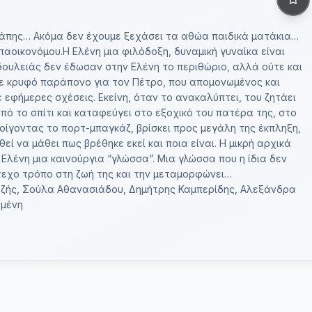
γάπης… Ακόμα δεν έχουμε ξεχάσει τα αθώα παιδικά ματάκια…
αοικονόμου.Η Ελένη μια φιλόδοξη, δυναμική γυναίκα είναι
δουλειάς δεν έδωσαν στην Ελένη το περιθώριο, αλλά ούτε και
γινε κρυφό παράπονο για τον Πέτρο, που απομονωμένος και
 εφήμερες σχέσεις. Εκείνη, όταν το ανακαλύπτει, του ζητάει
πό το σπίτι και καταφεύγει στο εξοχικό του πατέρα της, στο
οίγοντας το πορτ-μπαγκάζ, βρίσκει προς μεγάλη της έκπληξη,
 να μάθει πως βρέθηκε εκεί και ποια είναι. Η μικρή αρχικά
 Ελένη μια καινούργια “γλώσσα”. Μια γλώσσα που η ίδια δεν
ντεχο τρόπο στη ζωή της και την μεταμορφώνει…
τζής, Σούλα Αθανασιάδου, Δημήτρης Καμπερίδης, Αλεξάνδρα
υμένη