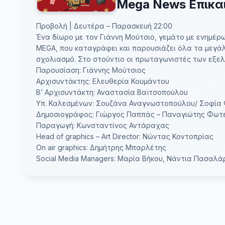
Μega News Επικα
Προβολή | Δευτέρα – Παρασκευή 22:00
Ένα δίωρο με τον Γιάννη Μούτσιο, γεμάτο με ενημέρω
MEGA, που καταγράφει και παρουσιάζει όλα τα μεγά
σχολιασμό. Στο στούντιο οι πρωταγωνιστές των εξελ
Παρουσίαση: Γιάννης Μούτσιος
Αρχισυντάκτης: Ελευθερία Κουμάντου
Β’ Αρχισυντάκτη: Αναστασία Βαϊτσοπούλου
Υπ. Καλεσμένων: Σουζάνα Αναγνωστοπούλου/ Σοφία
Δημοσιογράφος: Γιώργος Παππάς – Παναγιώτης Φωτ
Παραγωγή: Κωνσταντίνος Αντάραχας
Head of graphics – Art Director: Νώντας Κοντοπρίας
On
air
graphics
: Δημήτρης Μπαρλέτης
Social Media Managers: Μαρία Βήκου, Νάντια Πασαλά