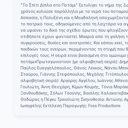
"Το Σπίτι Δίπλα στο Ποτάμι" ξετυλίγει το νήμα της
χρόνος κυλούσε παράλληλα με τα νερά του ποταμού, 
Ασπασία, η Πολυξένη και η Μαγδαληνή αποχωρίζοντα
το πατρικό τους, οδηγούμενες από τη λαχτάρα να αγ
να υφαίνει το δικό της σχέδιο: έρωτες που φλογίζου
οτιδήποτε έχουν φανταστεί. Μακριά από τη γαλήνη τ
συγκρούσεις, θυσίες και ανατροπές. Και κάπου εκεί, 
παιδικών τους ονείρων, περιμένοντας τη στιγμή που 
επιλογές τους. Η σειρά είναι βασισμένη στο ομώνυμο
ποτάμι»Πρωταγωνιστούν (με αλφαβητική σειρά): Δημ
Παύλος Ευαγγελόπουλος, Θάνος Λέκκας, Νάνσυ Μπού
Σταύρου, Γιάννης Στεφόπουλος, Μιχάλης Τιτόπουλο
αλφαβητική σειρά): Αργύρης Αγγέλου, Ιωάννης Αθαν
Γουλιώτη, Άννη Θεοχάρη, Κίμων Κουρής, Τόνια Μαράκ
Ξανθουδάκης, Σόλων Τσούνης, Βασίλης Χαλακατεβάκ
Θοδώρας η Πέγκυ Τρικαλιώτη Σκηνοθεσία: Αντώνης Α
Ιωσηφέλης Εκτέλεση Παραγωγής: Foss Productions