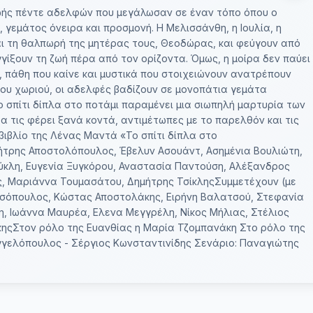
 ζωής πέντε αδελφών που μεγάλωσαν σε έναν τόπο όπου ο
γεμάτος όνειρα και προσμονή. Η Μελισσάνθη, η Ιουλία, η
ι τη θαλπωρή της μητέρας τους, Θεοδώρας, και φεύγουν από
γίξουν τη ζωή πέρα από τον ορίζοντα. Όμως, η μοίρα δεν παύει
ν, πάθη που καίνε και μυστικά που στοιχειώνουν ανατρέπουν
ου χωριού, οι αδελφές βαδίζουν σε μονοπάτια γεμάτα
το σπίτι δίπλα στο ποτάμι παραμένει μια σιωπηλή μαρτυρία των
θα τις φέρει ξανά κοντά, αντιμέτωπες με το παρελθόν και τις
 βιβλίο της Λένας Μαντά «Το σπίτι δίπλα στο
ήτρης Αποστολόπουλος, Έβελυν Ασουάντ, Ασημένια Βουλιώτη,
κλη, Ευγενία Ξυγκόρου, Αναστασία Παντούση, Αλέξανδρος
ς, Μαριάννα Τουμασάτου, Δημήτρης ΤσίκληςΣυμμετέχουν (με
ασόπουλος, Κώστας Αποστολάκης, Ειρήνη Βαλατσού, Στεφανία
η, Ιωάννα Μαυρέα, Eλενα Μεγγρέλη, Νίκος Μήλιας, Στέλιος
ηςΣτον ρόλο της Ευανθίας η Μαρία Τζομπανάκη Στο ρόλο της
γγελόπουλος - Σέργιος Κωνσταντινίδης Σενάριο: Παναγιώτης