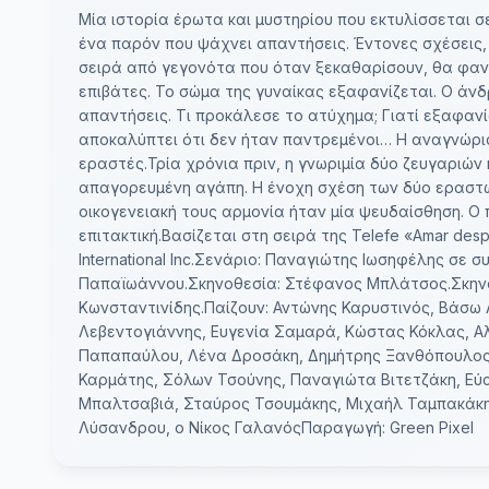
Μία ιστορία έρωτα και μυστηρίου που εκτυλίσσεται σ
ένα παρόν που ψάχνει απαντήσεις. Έντονες σχέσεις
σειρά από γεγονότα που όταν ξεκαθαρίσουν, θα φαν
επιβάτες. Το σώμα της γυναίκας εξαφανίζεται. Ο άν
απαντήσεις. Τι προκάλεσε το ατύχημα; Γιατί εξαφανίσ
αποκαλύπτει ότι δεν ήταν παντρεμένοι… Η αναγνώρισ
εραστές.Τρία χρόνια πριν, η γνωριμία δύο ζευγαριών 
απαγορευμένη αγάπη. Η ένοχη σχέση των δύο εραστώ
οικογενειακή τους αρμονία ήταν μία ψευδαίσθηση. Ο
επιτακτική.Βασίζεται στη σειρά της Telefe «Amar des
International Inc.Σενάριο: Παναγιώτης Ιωσηφέλης σε
Παπαϊωάννου.Σκηνοθεσία: Στέφανος Μπλάτσος.Σκηνο
Κωνσταντινίδης.Παίζουν: Αντώνης Καρυστινός, Βάσω
Λεβεντογιάννης, Ευγενία Σαμαρά, Κώστας Κόκλας, 
Παπαπαύλου, Λένα Δροσάκη, Δημήτρης Ξανθόπουλος,
Καρμάτης, Σόλων Τσούνης, Παναγιώτα Βιτετζάκη, Εύα
Μπαλτσαβιά, Σταύρος Τσουμάκης, Μιχαήλ Ταμπακάκης
Λύσανδρου, ο Νίκος ΓαλανόςΠαραγωγή: Green Pixel