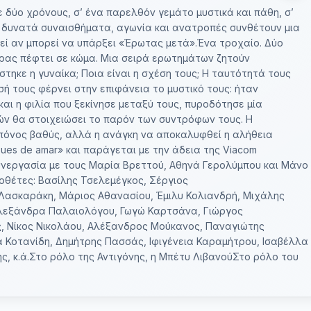
ε δύο χρόνους, σ’ ένα παρελθόν γεμάτο μυστικά και πάθη, σ’
, δυνατά συναισθήματα, αγωνία και ανατροπές συνθέτουν μια
εί αν μπορεί να υπάρξει «Έρωτας μετά».Ένα τροχαίο. Δύο
δρας πέφτει σε κώμα. Μια σειρά ερωτημάτων ζητούν
τηκε η γυναίκα; Ποια είναι η σχέση τους; Η ταυτότητά τους
ή τους φέρνει στην επιφάνεια το μυστικό τους: ήταν
και η φιλία που ξεκίνησε μεταξύ τους, πυροδότησε μία
ν θα στοιχειώσει το παρόν των συντρόφων τους. Η
 πόνος βαθύς, αλλά η ανάγκη να αποκαλυφθεί η αλήθεια
pues de amar» και παράγεται με την άδεια της Viacom
 συνεργασία με τους Μαρία Βρεττού, Αθηνά Γερολύμπου και Μάνο
θέτες: Βασίλης Τσελεμέγκος, Σέργιος
 Λασκαράκη, Μάριος Αθανασίου, Έμιλυ Κολιανδρή, Μιχάλης
Αλεξάνδρα Παλαιολόγου, Γωγώ Καρτσάνα, Γιώργος
 Νίκος Νικολάου, Αλέξανδρος Μούκανος, Παναγιώτης
 Κοτανίδη, Δημήτρης Πασσάς, Ιφιγένεια Καραμήτρου, Ισαβέλλα
, κ.ά.Στο ρόλο της Αντιγόνης, η Μπέτυ ΛιβανούΣτο ρόλο του