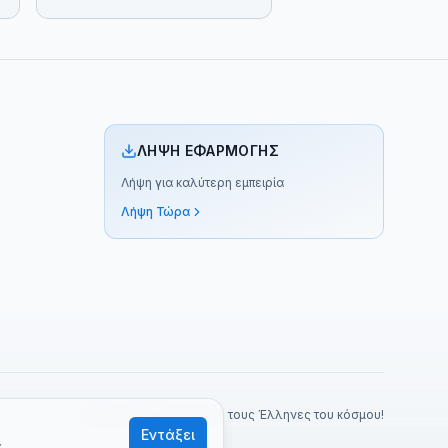
ΛΉΨΗ ΕΦΑΡΜΟΓΉΣ
Λήψη για καλύτερη εμπειρία
Λήψη Τώρα
Made with ❤️ για όλους τους Έλληνες του κόσμου!
Εντάξει
α
.