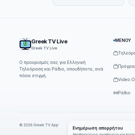
Footer
ΜΕΝΟΎ
Greek TV Live
Greek TV Live
Τηλεόρ
Ο προορισμός σας για Ελληνική
Πρόγρα
Τηλεόραση και Ράδιο, οπουδήποτε, ανά
πάσα στιγμή.
Video 
Ράδιο
©
2026
Greek TV App
Ενημέρωση απορρήτου
Αποθηκεύουμε αγαπημένα και προτιμ