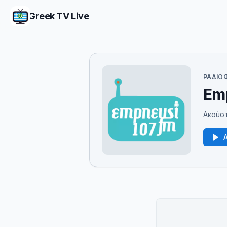
Greek TV Live
ΡΑΔΙΟ
Emp
Ακούστ