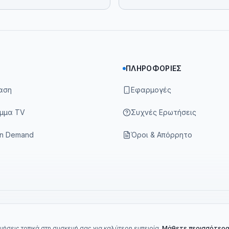
ΠΛΗΡΟΦΟΡΊΕΣ
αση
Εφαρμογές
μμα TV
Συχνές Ερωτήσεις
On Demand
Όροι & Απόρρητο
ήσεις τοπικά στη συσκευή σας για καλύτερη εμπειρία.
Μάθετε περισσότερ