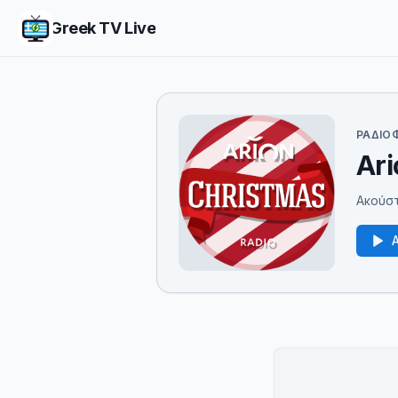
Greek TV Live
ΡΑΔΙΟ
Ari
Ακούστ