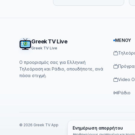
Footer
ΜΕΝΟΎ
Greek TV Live
Greek TV Live
Τηλεόρ
Ο προορισμός σας για Ελληνική
Πρόγρα
Τηλεόραση και Ράδιο, οπουδήποτε, ανά
πάσα στιγμή.
Video 
Ράδιο
©
2026
Greek TV App
Ενημέρωση απορρήτου
Αποθηκεύουμε αγαπημένα και προτιμ