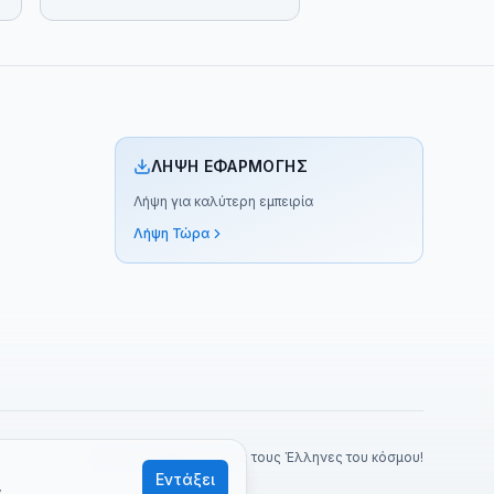
ΛΉΨΗ ΕΦΑΡΜΟΓΉΣ
Λήψη για καλύτερη εμπειρία
Λήψη Τώρα
Made with ❤️ για όλους τους Έλληνες του κόσμου!
Εντάξει
α
.