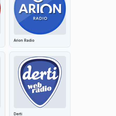
Arion Radio
Derti