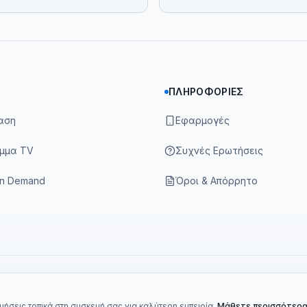
ΠΛΗΡΟΦΟΡΊΕΣ
αση
Εφαρμογές
μμα TV
Συχνές Ερωτήσεις
On Demand
Όροι & Απόρρητο
ήσεις τοπικά στη συσκευή σας για καλύτερη εμπειρία.
Μάθετε περισσότερ