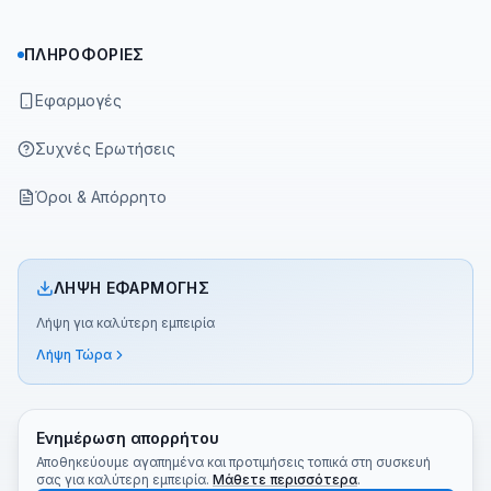
ΠΛΗΡΟΦΟΡΊΕΣ
Εφαρμογές
Συχνές Ερωτήσεις
Όροι & Απόρρητο
ΛΉΨΗ ΕΦΑΡΜΟΓΉΣ
Λήψη για καλύτερη εμπειρία
Λήψη Τώρα
Ενημέρωση απορρήτου
Αποθηκεύουμε αγαπημένα και προτιμήσεις τοπικά στη συσκευή
σας για καλύτερη εμπειρία.
Μάθετε περισσότερα
.
©
2026
Greek TV App