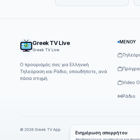
Footer
ΜΕΝΟΎ
Greek TV Live
Greek TV Live
Τηλεόρ
Ο προορισμός σας για Ελληνική
Πρόγρα
Τηλεόραση και Ράδιο, οπουδήποτε, ανά
πάσα στιγμή.
Video 
Ράδιο
©
2026
Greek TV App
Ενημέρωση απορρήτου
Αποθηκεύουμε αγαπημένα και προτιμ