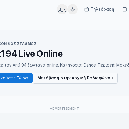
🇬🇷
Τηλεόραση
ΦΩΝΙΚΌΣ ΣΤΑΘΜΌΣ
1 94 Live Online
ε τον Ant1 94 ζωντανά online. Κατηγορία: Dance. Περιοχή: Μακεδον
Ακούστε Τώρα
Μετάβαση στην Αρχική Ραδιοφώνου
ADVERTISEMENT