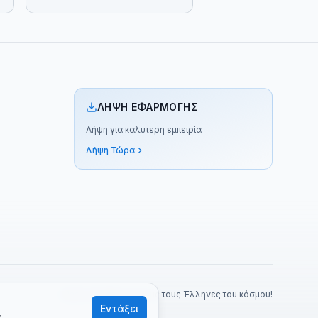
ΛΉΨΗ ΕΦΑΡΜΟΓΉΣ
Λήψη για καλύτερη εμπειρία
Λήψη Τώρα
Made with ❤️ για όλους τους Έλληνες του κόσμου!
Εντάξει
α
.