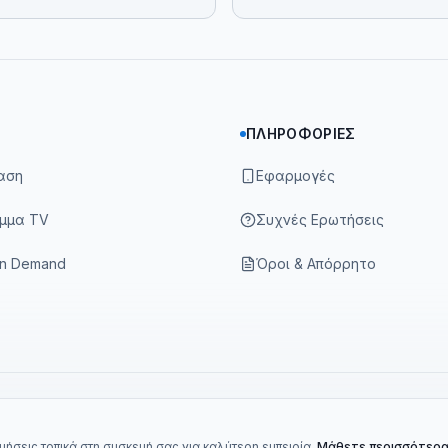
ΠΛΗΡΟΦΟΡΊΕΣ
αση
Εφαρμογές
μμα TV
Συχνές Ερωτήσεις
On Demand
Όροι & Απόρρητο
ήσεις τοπικά στη συσκευή σας για καλύτερη εμπειρία.
Μάθετε περισσότερ