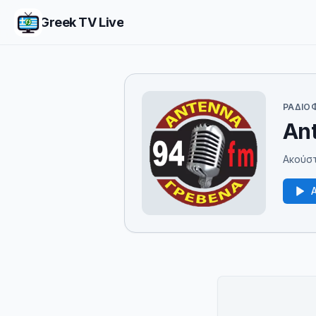
Greek TV Live
ΡΑΔΙΟ
Ant
Ακούστ